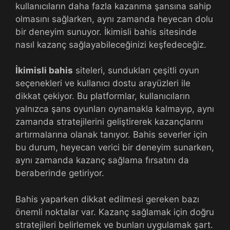
kullanıcıların daha fazla kazanma şansına sahip
olmasını sağlarken, aynı zamanda heyecan dolu
bir deneyim sunuyor. İkimisli bahis sitesinde
nasıl kazanç sağlayabileceğinizi keşfedeceğiz.
İkimisli bahis
siteleri, sundukları çeşitli oyun
seçenekleri ve kullanıcı dostu arayüzleri ile
dikkat çekiyor. Bu platformlar, kullanıcıların
yalnızca şans oyunları oynamakla kalmayıp, aynı
zamanda stratejilerini geliştirerek kazançlarını
artırmalarına olanak tanıyor. Bahis severler için
bu durum, heyecan verici bir deneyim sunarken,
aynı zamanda kazanç sağlama fırsatını da
beraberinde getiriyor.
Bahis yaparken dikkat edilmesi gereken bazı
önemli noktalar var. Kazanç sağlamak için doğru
stratejileri belirlemek ve bunları uygulamak şart.