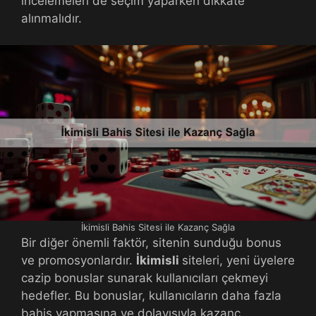
incelemeleri de seçim yaparken dikkate
alınmalıdır.
İkimisli Bahis Sitesi ile Kazanç Sağla
Bir diğer önemli faktör, sitenin sunduğu bonus
ve promosyonlardır.
İkimisli
siteleri, yeni üyelere
cazip bonuslar sunarak kullanıcıları çekmeyi
hedefler. Bu bonuslar, kullanıcıların daha fazla
bahis yapmasına ve dolayısıyla kazanç