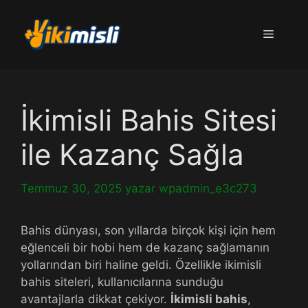
İçeriğe
atla
Menü
İkimisli Bahis Sitesi
ile Kazanç Sağla
Temmuz 30, 2025
yazar
wpadmin_e3c273
Bahis dünyası, son yıllarda birçok kişi için hem
eğlenceli bir hobi hem de kazanç sağlamanın
yollarından biri haline geldi. Özellikle ikimisli
bahis siteleri, kullanıcılarına sunduğu
avantajlarla dikkat çekiyor.
İkimisli bahis
,