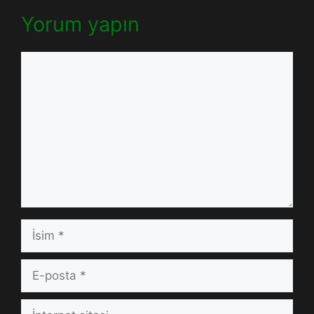
Yorum yapın
Yorum
İsim
E-
posta
İnternet