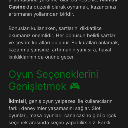
Casino
‘da düzenli olarak oynamak, kazancınızı
artırmanın yollarından biridir.
Bonusları kullanırken, şartlarını dikkatlice
okumanız önemlidir. Her bonusun belirli şartları
ve çevrim kuralları bulunur. Bu kuralları anlamak,
kazanma şansınızı artırmanın yanı sıra, hayal
kırıklıklarının da önüne geçer.
Oyun Seçeneklerini
Genişletmek 🎮
İkimisli
, geniş oyun yelpazesi ile kullanıcıların
farklı deneyimler yaşamasını sağlar. Slot
oyunları, masa oyunları, canlı casino gibi birçok
seçenek arasında seçim yapabilirsiniz. Farklı