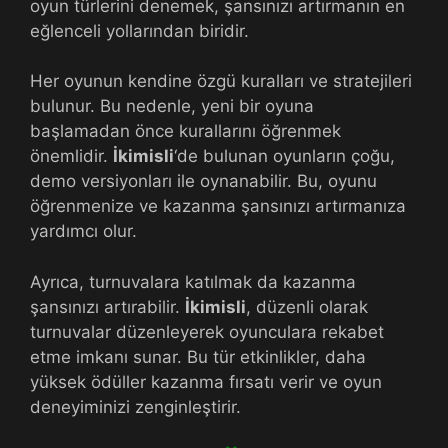
oyun türlerini denemek, şansınızı artırmanın en
eğlenceli yollarından biridir.
Her oyunun kendine özgü kuralları ve stratejileri
bulunur. Bu nedenle, yeni bir oyuna
başlamadan önce kurallarını öğrenmek
önemlidir.
İkimisli
‘de bulunan oyunların çoğu,
demo versiyonları ile oynanabilir. Bu, oyunu
öğrenmenize ve kazanma şansınızı artırmanıza
yardımcı olur.
Ayrıca, turnuvalara katılmak da kazanma
şansınızı artırabilir.
İkimisli
, düzenli olarak
turnuvalar düzenleyerek oyunculara rekabet
etme imkanı sunar. Bu tür etkinlikler, daha
yüksek ödüller kazanma fırsatı verir ve oyun
deneyiminizi zenginleştirir.