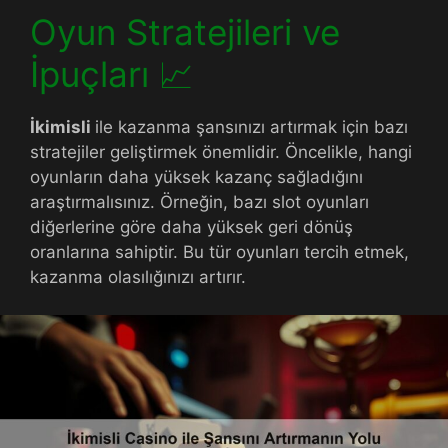
Oyun Stratejileri ve
İpuçları 📈
İkimisli
ile kazanma şansınızı artırmak için bazı
stratejiler geliştirmek önemlidir. Öncelikle, hangi
oyunların daha yüksek kazanç sağladığını
araştırmalısınız. Örneğin, bazı slot oyunları
diğerlerine göre daha yüksek geri dönüş
oranlarına sahiptir. Bu tür oyunları tercih etmek,
kazanma olasılığınızı artırır.